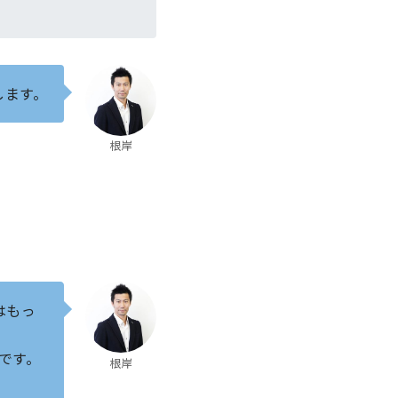
します。
根岸
はもっ
です。
根岸